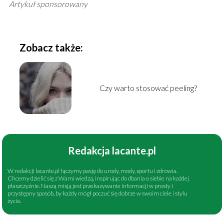
Artykuł sponsorowany
Zobacz także:
Czy warto stosować peeling?
Redakcja lacante.pl
W redakcji lacante.pl łączymy pasję do urody, mody, sportu i zdrowia.
Chcemy dzielić się z Wami wiedzą, inspirując do dbania o siebie na każdej
płaszczyźnie. Naszą misją jest przekazywanie informacji w prosty i
przystępny sposób, by każdy mógł poczuć się dobrze w swoim ciele i stylu
życia.