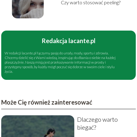
Czy warto stosować peeling?
Redakcja lacante.pl
W redakcji lacante.pl łączymy pasję do urody, mody, sportu i zdrowia.
Chcemy dzielić się z Wami wiedzą, inspirując do dbania o siebie na każdej
płaszczyźnie. Naszą misją jest przekazywanie informacji w prosty i
przystępny sposób, by każdy mógł poczuć się dobrze w swoim ciele i stylu
życia.
Może Cię również zainteresować
Dlaczego warto
biegać?