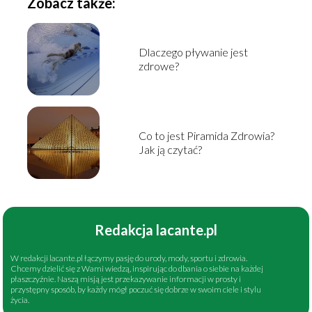
Zobacz także:
Dlaczego pływanie jest
zdrowe?
Co to jest Piramida Zdrowia?
Jak ją czytać?
Redakcja lacante.pl
W redakcji lacante.pl łączymy pasję do urody, mody, sportu i zdrowia.
Chcemy dzielić się z Wami wiedzą, inspirując do dbania o siebie na każdej
płaszczyźnie. Naszą misją jest przekazywanie informacji w prosty i
przystępny sposób, by każdy mógł poczuć się dobrze w swoim ciele i stylu
życia.