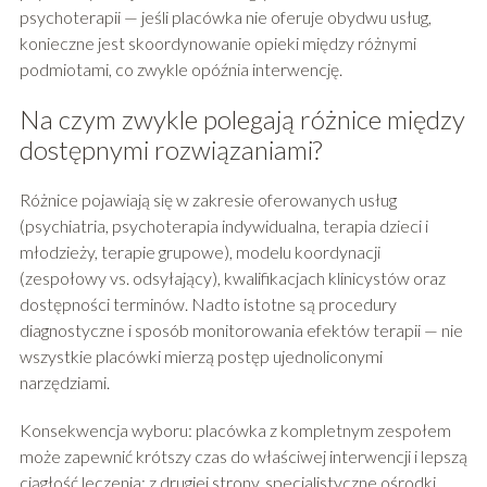
psychoterapii — jeśli placówka nie oferuje obydwu usług,
konieczne jest skoordynowanie opieki między różnymi
podmiotami, co zwykle opóźnia interwencję.
Na czym zwykle polegają różnice między
dostępnymi rozwiązaniami?
Różnice pojawiają się w zakresie oferowanych usług
(psychiatria, psychoterapia indywidualna, terapia dzieci i
młodzieży, terapie grupowe), modelu koordynacji
(zespołowy vs. odsyłający), kwalifikacjach klinicystów oraz
dostępności terminów. Nadto istotne są procedury
diagnostyczne i sposób monitorowania efektów terapii — nie
wszystkie placówki mierzą postęp ujednoliconymi
narzędziami.
Konsekwencja wyboru: placówka z kompletnym zespołem
może zapewnić krótszy czas do właściwej interwencji i lepszą
ciągłość leczenia; z drugiej strony, specjalistyczne ośrodki