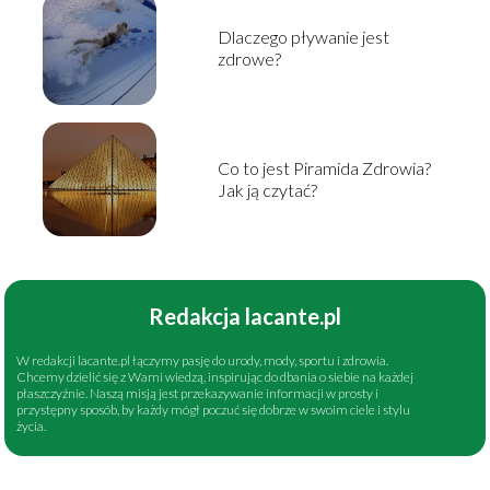
Dlaczego pływanie jest
zdrowe?
Co to jest Piramida Zdrowia?
Jak ją czytać?
Redakcja lacante.pl
W redakcji lacante.pl łączymy pasję do urody, mody, sportu i zdrowia.
Chcemy dzielić się z Wami wiedzą, inspirując do dbania o siebie na każdej
płaszczyźnie. Naszą misją jest przekazywanie informacji w prosty i
przystępny sposób, by każdy mógł poczuć się dobrze w swoim ciele i stylu
życia.